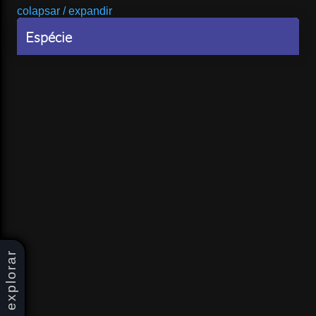
colapsar / expandir
Espécie
explorar