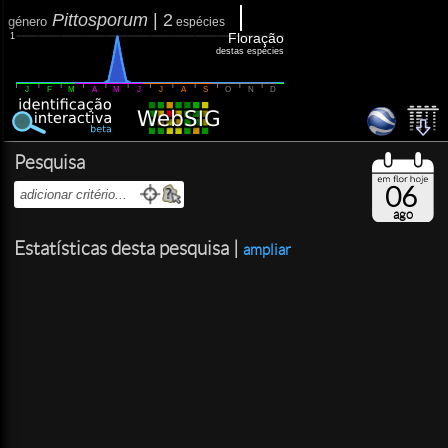
Pittosporum
|
2
género
espécies
Floração
1
destas espécies
J
F
M
A
M
J
J
A
S
O
N
D
Pesquisa
06
ago
Estatísticas desta pesquisa |
ampliar