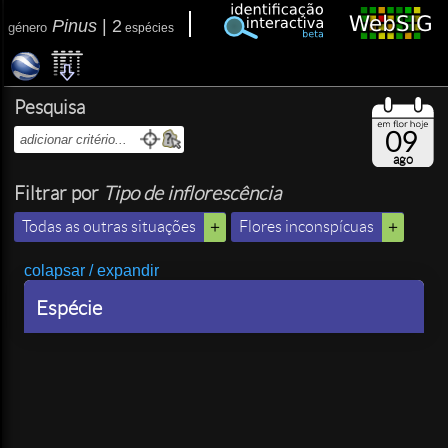
Pinus
|
2
género
espécies
Pesquisa
09
ago
Filtrar por
Tipo de inflorescência
Todas as outras situações
Flores inconspícuas
colapsar / expandir
Espécie