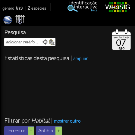
Iris
|
2
género
espécies
Pesquisa
07
ago
Estatísticas desta pesquisa |
ampliar
Filtrar por
Habitat
|
mostrar outro
Terrestre
Anfíbia