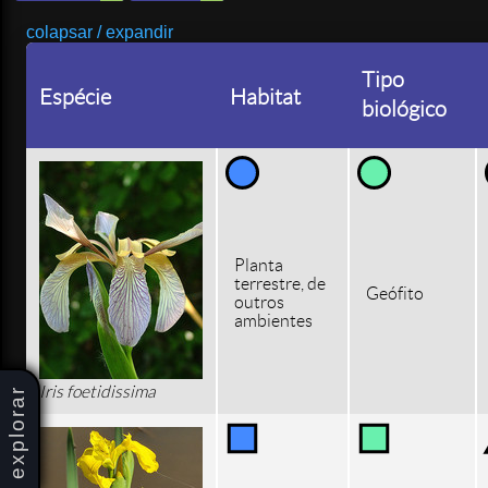
colapsar / expandir
Tipo
Espécie
Habitat
biológico
Planta
terrestre, de
Geófito
outros
ambientes
Iris foetidissima
explorar