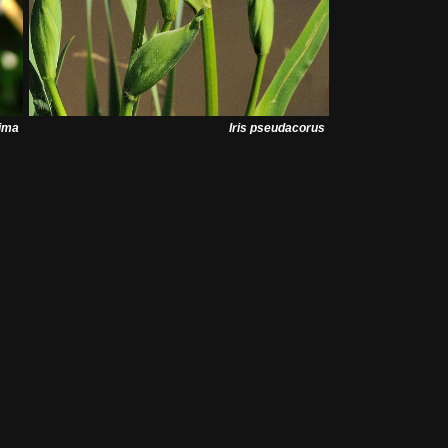
sima
Iris pseudacorus