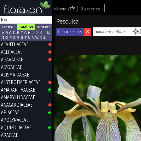
Iris
|
2
género
espécies
Pesquisa
ORDENS
FAMÍLIAS
GÉNEROS
Género Iris
A
B
C
D
E
F
G
H
I
J
K
L
M
N
O
P
Q
R
S
T
U
V
W
X
Z
ACANTHACEAE
ACERACEAE
AGAVACEAE
AIZOACEAE
ALISMATACEAE
ALSTROEMERIACEAE
AMARANTHACEAE
AMARYLLIDACEAE
ANACARDIACEAE
APIACEAE
APOCYNACEAE
AQUIFOLIACEAE
ARACEAE