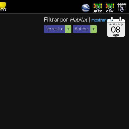
Filtrar por
Habitat
|
mostrar outro
08
Terrestre
Anfíbia
ago