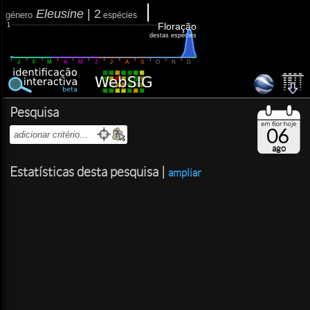
Eleusine
|
2
género
espécies
Floração
1
destas espécies
J
F
M
A
M
J
J
A
S
O
N
D
Pesquisa
06
ago
Estatísticas desta pesquisa |
ampliar