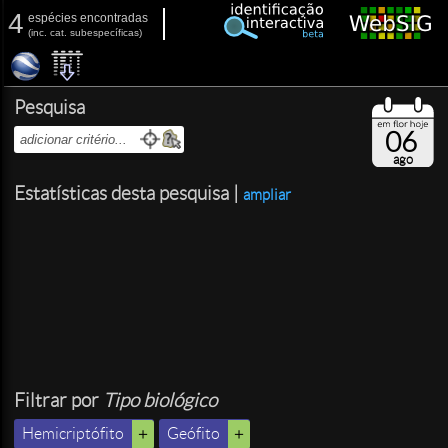
4
espécies encontradas
(
inc.
cat. subespecíficas)
Pesquisa
06
ago
Estatísticas desta pesquisa |
ampliar
Filtrar por
Tipo biológico
Hemicriptófito
Geófito