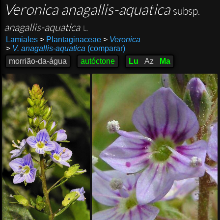
Veronica anagallis-aquatica
subsp.
anagallis-aquatica
L.
Lamiales
>
Plantaginaceae
>
Veronica
>
V. anagallis-aquatica
(comparar)
morrião-da-água
autóctone
Lu
Az
Ma