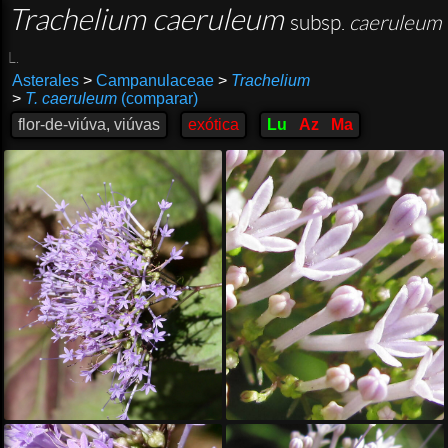
Trachelium caeruleum
subsp.
caeruleum
L.
Asterales
>
Campanulaceae
>
Trachelium
>
T. caeruleum
(comparar)
flor-de-viúva, viúvas
exótica
Lu
Az
Ma