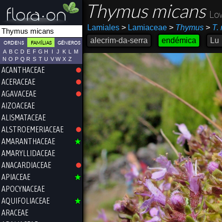
Thymus micans
Lo
Lamiales
>
Lamiaceae
>
Thymus
>
T.
alecrim-da-serra
endémica
Lu
ORDENS
FAMÍLIAS
GÉNEROS
A
B
C
D
E
F
G
H
I
J
K
L
M
N
O
P
Q
R
S
T
U
V
W
X
Z
ACANTHACEAE
ACERACEAE
AGAVACEAE
AIZOACEAE
ALISMATACEAE
ALSTROEMERIACEAE
AMARANTHACEAE
AMARYLLIDACEAE
ANACARDIACEAE
APIACEAE
APOCYNACEAE
AQUIFOLIACEAE
ARACEAE