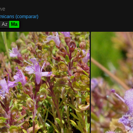
we
 micans
(comparar)
Az
Ma