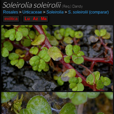
Soleirolia soleirolii
(Req.) Dandy
Rosales
>
Urticaceae
>
Soleirolia
>
S. soleirolii
(comparar)
exótica
Lu
Az
Ma