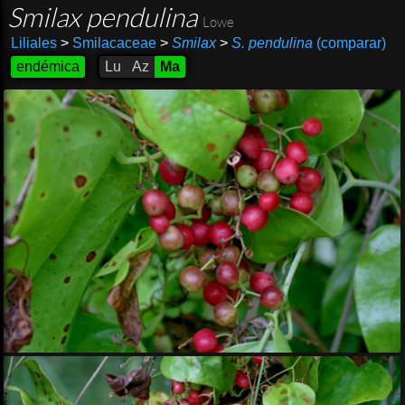
Smilax pendulina
Lowe
Liliales
>
Smilacaceae
>
Smilax
>
S. pendulina
(comparar)
endémica
Lu
Az
Ma