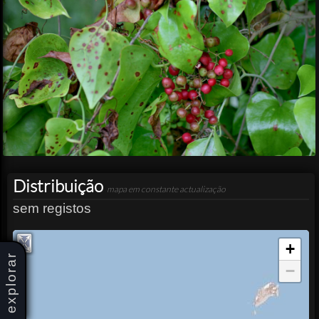
Distribuição
mapa em constante actualização
sem registos
+
explorar
−