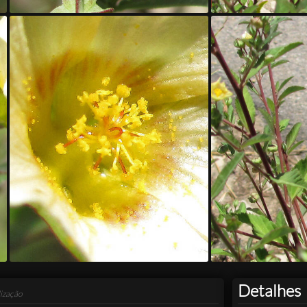
Detalhes
ização