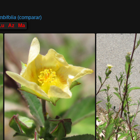
.
mbifolia
(comparar)
Lu
Az
Ma