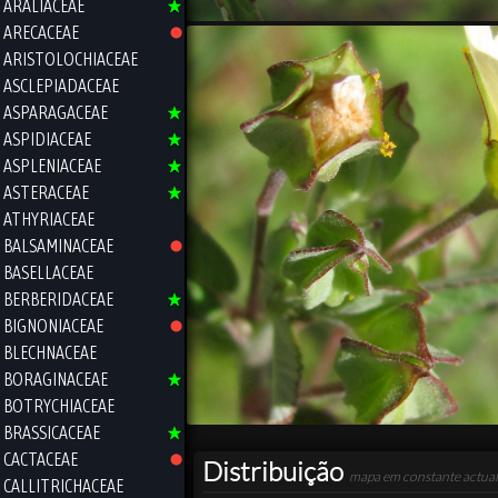
ARALIACEAE
ARECACEAE
ARISTOLOCHIACEAE
ASCLEPIADACEAE
ASPARAGACEAE
ASPIDIACEAE
ASPLENIACEAE
ASTERACEAE
ATHYRIACEAE
BALSAMINACEAE
BASELLACEAE
BERBERIDACEAE
BIGNONIACEAE
BLECHNACEAE
BORAGINACEAE
BOTRYCHIACEAE
BRASSICACEAE
CACTACEAE
Distribuição
mapa em constante actual
CALLITRICHACEAE