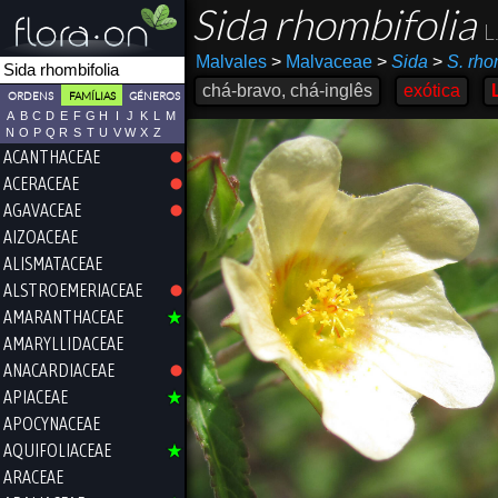
Sida rhombifolia
L
Malvales
>
Malvaceae
>
Sida
>
S. rho
chá-bravo, chá-inglês
exótica
ORDENS
FAMÍLIAS
GÉNEROS
A
B
C
D
E
F
G
H
I
J
K
L
M
N
O
P
Q
R
S
T
U
V
W
X
Z
ACANTHACEAE
ACERACEAE
AGAVACEAE
AIZOACEAE
ALISMATACEAE
ALSTROEMERIACEAE
AMARANTHACEAE
AMARYLLIDACEAE
ANACARDIACEAE
APIACEAE
APOCYNACEAE
AQUIFOLIACEAE
ARACEAE