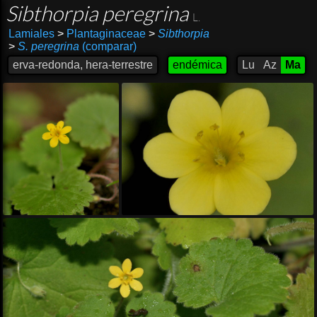
Sibthorpia peregrina
L.
Lamiales
>
Plantaginaceae
>
Sibthorpia
>
S. peregrina
(comparar)
erva-redonda, hera-terrestre
endémica
Lu
Az
Ma