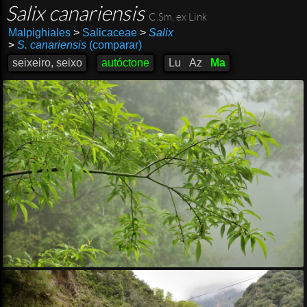
Salix canariensis
C.Sm. ex Link
Malpighiales
>
Salicaceae
>
Salix
>
S. canariensis
(comparar)
seixeiro, seixo
autóctone
Lu
Az
Ma