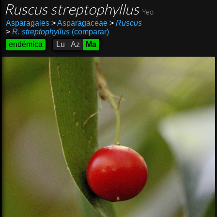
Ruscus streptophyllus
Yeo
Asparagales
>
Asparagaceae
>
Ruscus
>
R. streptophyllus
(comparar)
endémica
Lu
Az
Ma