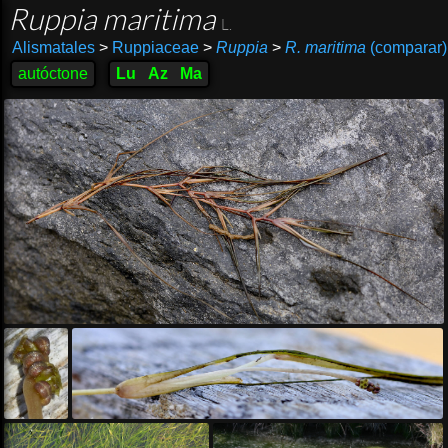
Ruppia maritima
L.
Alismatales
>
Ruppiaceae
>
Ruppia
>
R. maritima
(comparar)
autóctone
Lu
Az
Ma