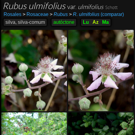
Rubus ulmifolius
var.
ulmifolius
Schott
Rosales
>
Rosaceae
>
Rubus
>
R. ulmifolius
(comparar)
silva, silva-comum
autóctone
Lu
Az
Ma