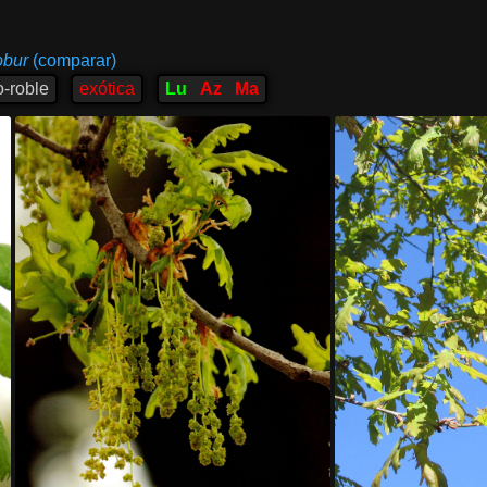
obur
(comparar)
o-roble
exótica
Lu
Az
Ma