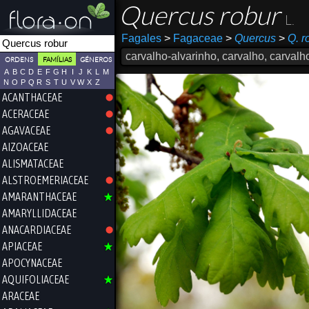
Quercus robur
L.
Fagales
>
Fagaceae
>
Quercus
>
Q. r
carvalho-alvarinho, carvalho, carvalh
ORDENS
FAMÍLIAS
GÉNEROS
A
B
C
D
E
F
G
H
I
J
K
L
M
N
O
P
Q
R
S
T
U
V
W
X
Z
ACANTHACEAE
ACERACEAE
AGAVACEAE
AIZOACEAE
ALISMATACEAE
ALSTROEMERIACEAE
AMARANTHACEAE
AMARYLLIDACEAE
ANACARDIACEAE
APIACEAE
APOCYNACEAE
AQUIFOLIACEAE
ARACEAE