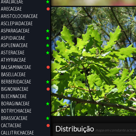
ARALIACEAE
ARECACEAE
ARISTOLOCHIACEAE
ASCLEPIADACEAE
ASPARAGACEAE
ASPIDIACEAE
ASPLENIACEAE
ASTERACEAE
ATHYRIACEAE
BALSAMINACEAE
BASELLACEAE
BERBERIDACEAE
BIGNONIACEAE
BLECHNACEAE
BORAGINACEAE
BOTRYCHIACEAE
BRASSICACEAE
CACTACEAE
Distribuição
mapa em constante actual
CALLITRICHACEAE