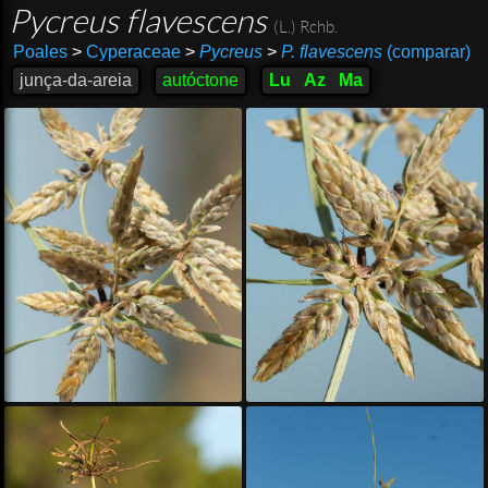
Pycreus flavescens
(L.) Rchb.
Poales
>
Cyperaceae
>
Pycreus
>
P. flavescens
(comparar)
junça-da-areia
autóctone
Lu
Az
Ma