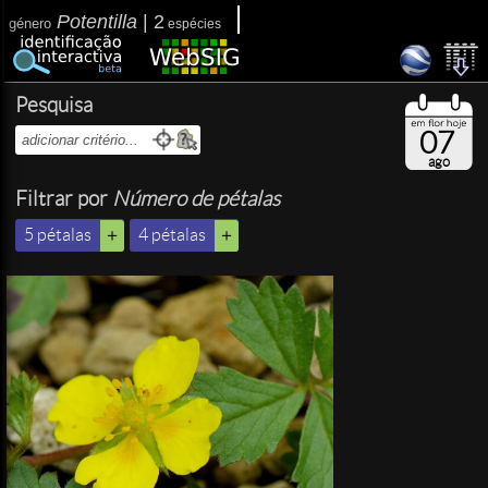
Potentilla
|
2
género
espécies
Pesquisa
07
ago
Filtrar por
Número de pétalas
5 pétalas
4 pétalas