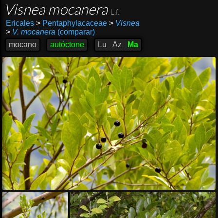
Visnea mocanera
L.f.
Ericales
>
Pentaphylacaceae
>
Visnea
>
V. mocanera
(comparar)
mocano
autóctone
Lu
Az
Ma