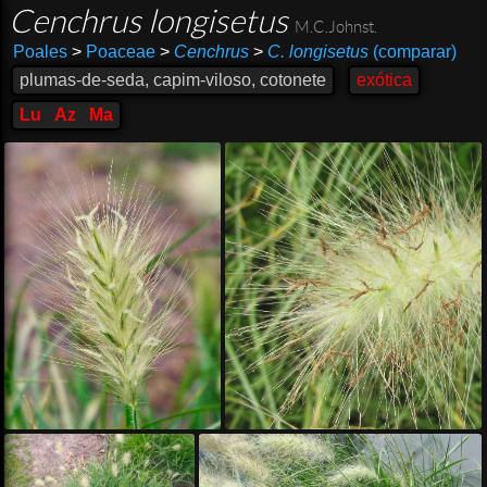
Cenchrus longisetus
M.C.Johnst.
Poales
>
Poaceae
>
Cenchrus
>
C. longisetus
(comparar)
plumas-de-seda, capim-viloso, cotonete
exótica
Lu
Az
Ma