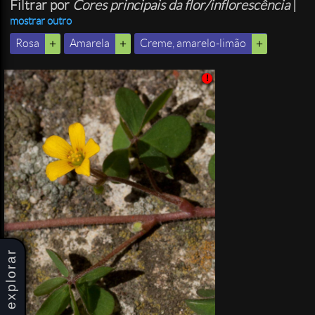
Filtrar por
Cores principais da flor/inflorescência
|
mostrar outro
Rosa
Amarela
Creme, amarelo-limão
!
explorar