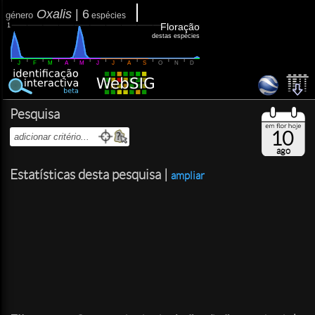
Oxalis
|
6
género
espécies
Floração
1
destas espécies
J
F
M
A
M
J
J
A
S
O
N
D
Pesquisa
10
ago
Estatísticas desta pesquisa |
ampliar