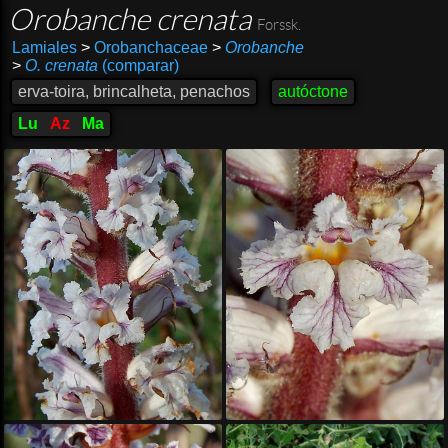
Orobanche crenata
Forssk.
Lamiales
>
Orobanchaceae
>
Orobanche
>
O. crenata
(comparar)
erva-toira, brincalheta, penachos
autóctone
Lu
Az
Ma