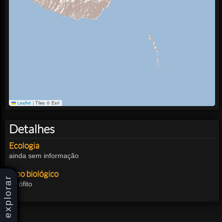
Leaflet
|
Tiles © Esri
Detalhes
Ecologia
ainda sem informação
Tipo biológico
explorar
Terófito