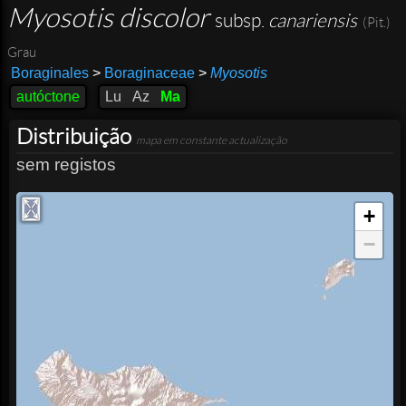
Myosotis discolor
subsp.
canariensis
(Pit.)
Grau
Boraginales
>
Boraginaceae
>
Myosotis
autóctone
Lu
Az
Ma
Distribuição
mapa em constante actualização
sem registos
+
−