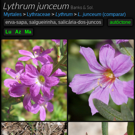
Lythrum junceum
Banks & Sol.
Myrtales
>
Lythraceae
>
Lythrum
>
L. junceum
(comparar)
erva-sapa, salgueirinha, salicária-dos-juncos
autóctone
Lu
Az
Ma