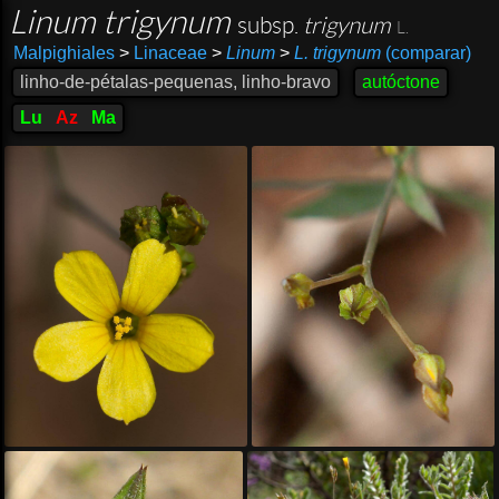
Linum trigynum
subsp.
trigynum
L.
Malpighiales
>
Linaceae
>
Linum
>
L. trigynum
(comparar)
linho-de-pétalas-pequenas, linho-bravo
autóctone
Lu
Az
Ma