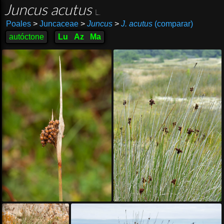
Juncus acutus
L.
Poales
>
Juncaceae
>
Juncus
>
J. acutus
(comparar)
autóctone
Lu
Az
Ma