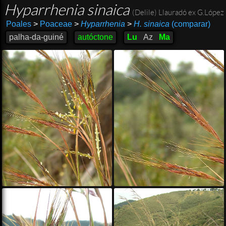
Hyparrhenia sinaica
(Delile) Llauradó ex G.López
Poales
>
Poaceae
>
Hyparrhenia
>
H. sinaica
(comparar)
palha-da-guiné
autóctone
Lu
Az
Ma