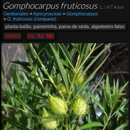
Gomphocarpus fruticosus
(L.) W.T.Aiton
Gentianales
>
Apocynaceae
>
Gomphocarpus
>
G. fruticosus
(comparar)
planta-balão, paineirinha, paina-de-seda, algodoeiro-falso
exótica
Lu
Az
Ma