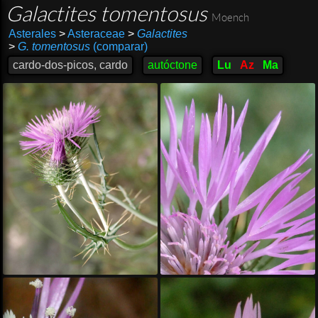
Galactites tomentosus
Moench
Asterales
>
Asteraceae
>
Galactites
>
G. tomentosus
(comparar)
cardo-dos-picos, cardo
autóctone
Lu
Az
Ma