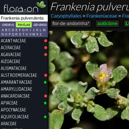
Frankenia pulver
Caryophyllales
>
Frankeniaceae
>
Fra
flor-de-andorinha*
autóctone
L
ORDENS
FAMÍLIAS
GÉNEROS
A
B
C
D
E
F
G
H
I
J
K
L
M
N
O
P
Q
R
S
T
U
V
W
X
Z
ACANTHACEAE
ACERACEAE
AGAVACEAE
AIZOACEAE
ALISMATACEAE
ALSTROEMERIACEAE
AMARANTHACEAE
AMARYLLIDACEAE
ANACARDIACEAE
APIACEAE
APOCYNACEAE
AQUIFOLIACEAE
ARACEAE