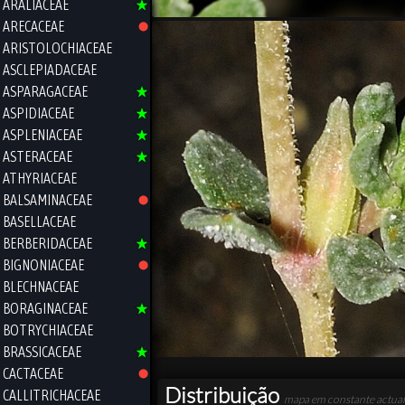
ARALIACEAE
ARECACEAE
ARISTOLOCHIACEAE
ASCLEPIADACEAE
ASPARAGACEAE
ASPIDIACEAE
ASPLENIACEAE
ASTERACEAE
ATHYRIACEAE
BALSAMINACEAE
BASELLACEAE
BERBERIDACEAE
BIGNONIACEAE
BLECHNACEAE
BORAGINACEAE
BOTRYCHIACEAE
BRASSICACEAE
CACTACEAE
Distribuição
CALLITRICHACEAE
mapa em constante actual