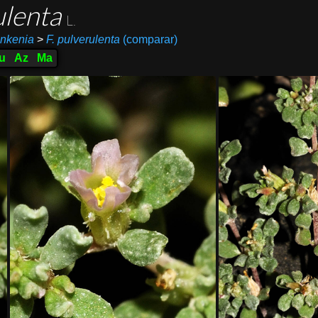
ulenta
L.
nkenia
>
F. pulverulenta
(comparar)
u
Az
Ma