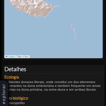
Leaflet
|
Tiles © Esri
Detalhes
Ecologia
Ambientes dunares litorais, onde constitui um dos elementos
dominantes na duna embrionária e também frequente em áreas
explorar
abertas na duna primária, na entre-duna e em arribas litorais.
Tipo biológico
Hemicriptófito