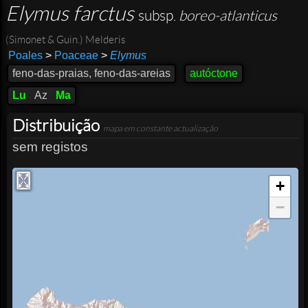
Elymus farctus
subsp.
boreo-atlanticus
(Simonet & Guin.) Melderis
Poales
>
Poaceae
>
Elymus
feno-das-praias, feno-das-areias
autóctone
Lu
Az
Ma
Distribuição
mapa em constante actualização
sem registos
+
−