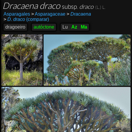
Dracaena draco
subsp.
draco
(L.) L.
Asparagales
>
Asparagaceae
>
Dracaena
>
D. draco
(comparar)
dragoeiro
autóctone
Lu
Az
Ma