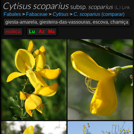
Cytisus scoparius
subsp.
scoparius
(L.) Link
Fabales
>
Fabaceae
>
Cytisus
>
C. scoparius
(comparar)
giesta-amarela, giesteira-das-vassouras, escova, chamiça
exótica
Lu
Az
Ma