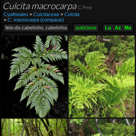
Culcita macrocarpa
C.Presl
Cyatheales
>
Culcitaceae
>
Culcita
>
C. macrocarpa
(comparar)
feto-do-cabelinho, cabelinha
autóctone
Lu
Az
Ma