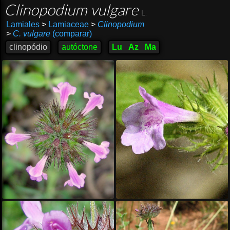
Clinopodium vulgare
L.
Lamiales
>
Lamiaceae
>
Clinopodium
>
C. vulgare
(comparar)
clinopódio
autóctone
Lu
Az
Ma