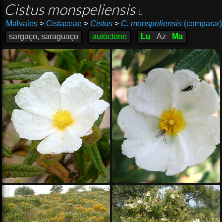
Cistus monspeliensis
L.
Malvales
>
Cistaceae
>
Cistus
>
C. monspeliensis
(comparar)
sargaço, saraguaço
autóctone
Lu
Az
Ma