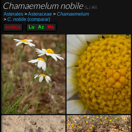
Chamaemelum nobile
(L.) All.
Asterales
>
Asteraceae
>
Chamaemelum
>
C. nobile
(comparar)
exótica
Lu
Az
Ma