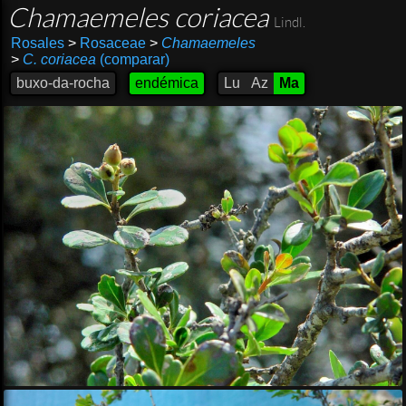
Chamaemeles coriacea
Lindl.
Rosales
>
Rosaceae
>
Chamaemeles
>
C. coriacea
(comparar)
buxo-da-rocha
endémica
Lu
Az
Ma