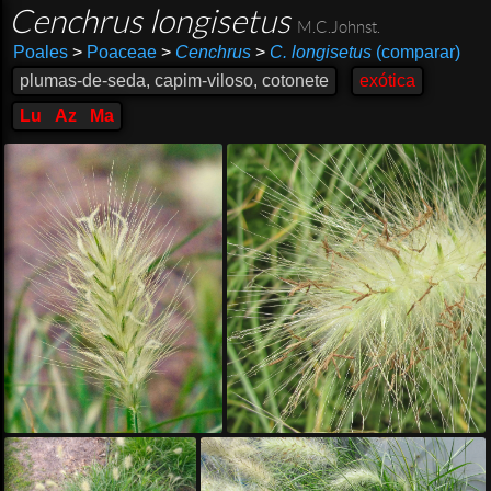
Cenchrus longisetus
M.C.Johnst.
Poales
>
Poaceae
>
Cenchrus
>
C. longisetus
(comparar)
plumas-de-seda, capim-viloso, cotonete
exótica
Lu
Az
Ma