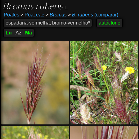
Bromus rubens
L.
Poales
>
Poaceae
>
Bromus
>
B. rubens
(comparar)
espadana-vermelha, bromo-vermelho*
autóctone
Lu
Az
Ma