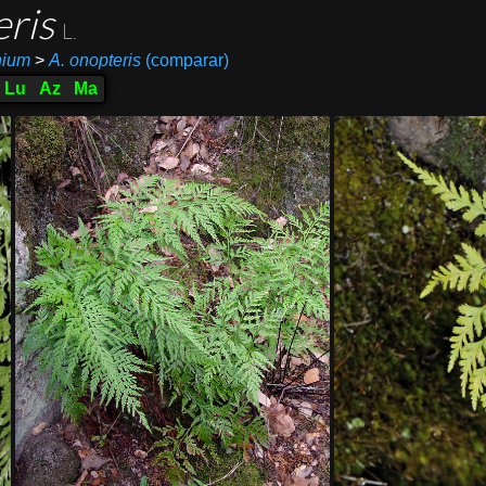
eris
L.
nium
>
A. onopteris
(comparar)
Lu
Az
Ma