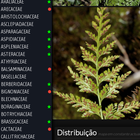
ARALIACEAE
ARECACEAE
ARISTOLOCHIACEAE
ASCLEPIADACEAE
ASPARAGACEAE
ASPIDIACEAE
ASPLENIACEAE
ASTERACEAE
ATHYRIACEAE
BALSAMINACEAE
BASELLACEAE
BERBERIDACEAE
BIGNONIACEAE
BLECHNACEAE
BORAGINACEAE
BOTRYCHIACEAE
BRASSICACEAE
CACTACEAE
Distribuição
mapa em constante actual
CALLITRICHACEAE