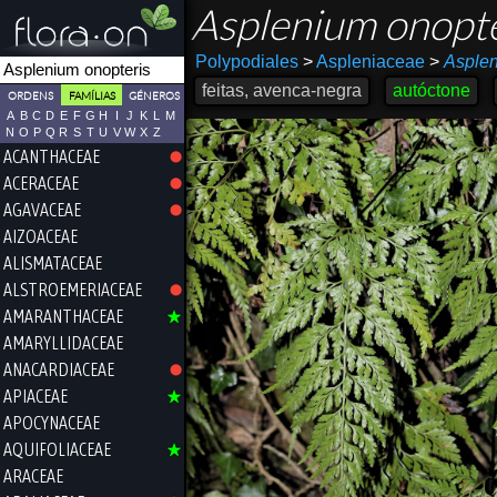
Asplenium onopt
Polypodiales
>
Aspleniaceae
>
Asple
feitas, avenca-negra
autóctone
ORDENS
FAMÍLIAS
GÉNEROS
A
B
C
D
E
F
G
H
I
J
K
L
M
N
O
P
Q
R
S
T
U
V
W
X
Z
ACANTHACEAE
ACERACEAE
AGAVACEAE
AIZOACEAE
ALISMATACEAE
ALSTROEMERIACEAE
AMARANTHACEAE
AMARYLLIDACEAE
ANACARDIACEAE
APIACEAE
APOCYNACEAE
AQUIFOLIACEAE
ARACEAE