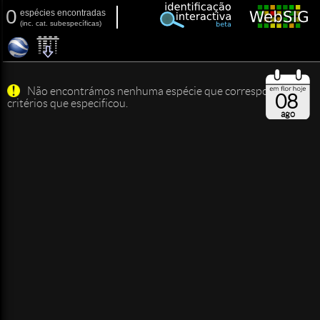
0
espécies encontradas
(
inc.
cat. subespecíficas)
Não encontrámos nenhuma espécie que corresponda aos
08
critérios que especificou.
ago