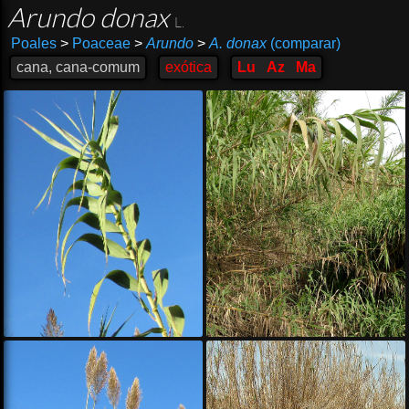
Arundo donax
L.
Poales
>
Poaceae
>
Arundo
>
A. donax
(comparar)
cana, cana-comum
exótica
Lu
Az
Ma