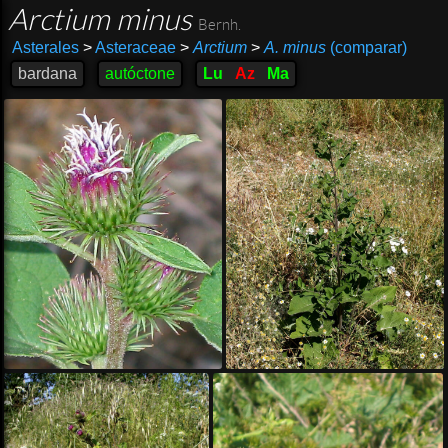
Arctium minus
Bernh.
Asterales
>
Asteraceae
>
Arctium
>
A. minus
(comparar)
bardana
autóctone
Lu
Az
Ma