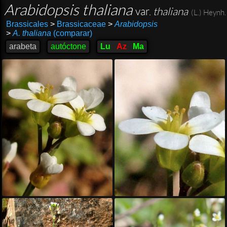
Arabidopsis thaliana
var.
thaliana
(L.) Heynh.
Brassicales
>
Brassicaceae
>
Arabidopsis
>
A. thaliana
(comparar)
arabeta
autóctone
Lu
Az
Ma