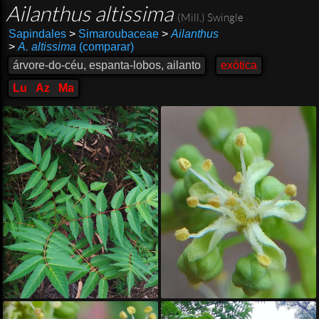
Ailanthus altissima
(Mill.) Swingle
Sapindales
>
Simaroubaceae
>
Ailanthus
>
A. altissima
(comparar)
árvore-do-céu, espanta-lobos, ailanto
exótica
Lu
Az
Ma