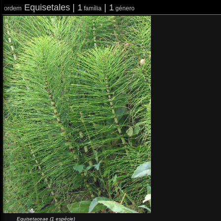
Equisetales |
1
| 1
ordem
família
género
Equisetaceae (1 espécie)